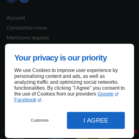
Accueil
Contactez-nous
Mentions légales
Plan du site
Your privacy is our priority
We use Cookies to improve user experience by
Haut de page
personalising content and ads, as well as
analyzing traffic and optimizing social networks
functionalities. By clicking "I Agree" you consent to
the use of Cookies from our providers
Google
Facebook
.
I AGREE
Customize
Menu
Contact
Appel