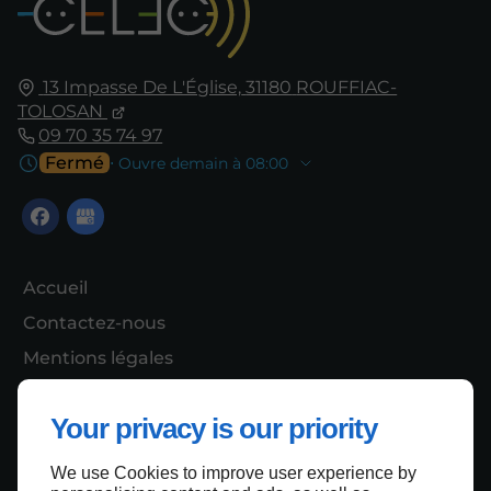
13 Impasse De L'Église,
31180
ROUFFIAC-
TOLOSAN
09 70 35 74 97
Fermé
⋅ Ouvre demain à 08:00
Accueil
Contactez-nous
Mentions légales
Plan du site
Your privacy is our priority
We use Cookies to improve user experience by
Haut de page